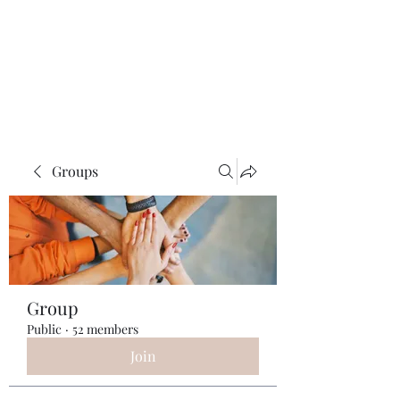
ReFramed Reviews
New Angles for Cinema
Groups
Group
Public
·
52 members
Join