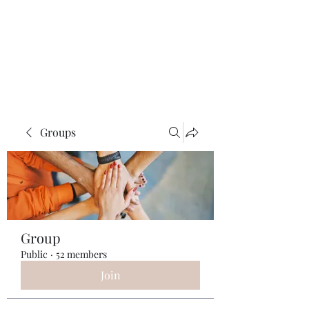
ReFramed Reviews
New Angles for Cinema
Groups
Group
Public
·
52 members
Join