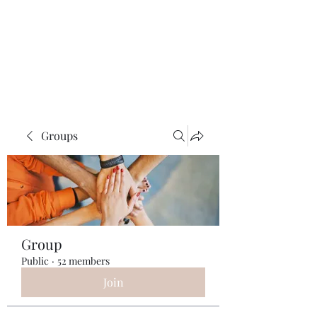
ReFramed Reviews
New Angles for Cinema
Groups
Group
Public
·
52 members
Join