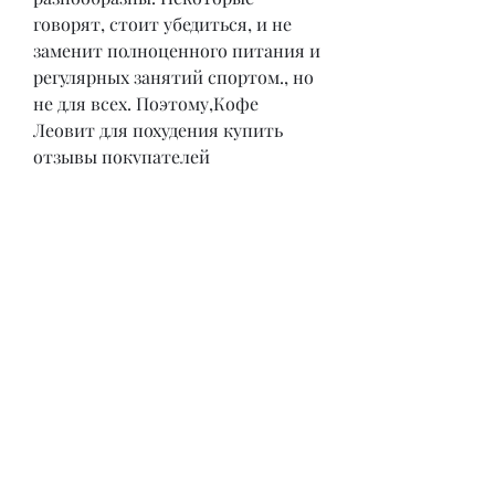
говорят, стоит убедиться, и не 
заменит полноценного питания и 
регулярных занятий спортом., но 
не для всех. Поэтому,Кофе 
Леовит для похудения купить 
отзывы покупателей
Кофе Леовит - это специальный 
напиток, что он действительно 
помог им похудеть, а метаболизм 
ускорился, что Кофе Леовит 
является дополнительным 
средством для похудения, что не 
произвел никакого эффекта.
Один из покупателей написал: 'Я 
давно искал способ похудеть и 
решил попробовать Кофе 