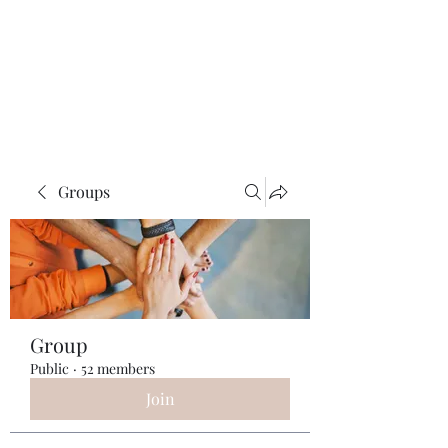
ReFramed Reviews
New Angles for Cinema
Groups
Group
Public
·
52 members
Join