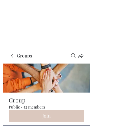
ReFramed Reviews
New Angles for Cinema
Groups
Group
Public
·
52 members
Join