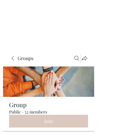
ReFramed Reviews
New Angles for Cinema
Groups
Group
Public
·
52 members
Join