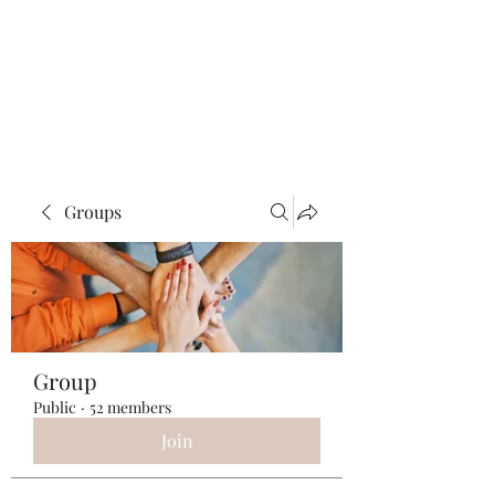
ReFramed Reviews
New Angles for Cinema
Groups
Group
Public
·
52 members
Join