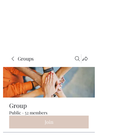
ReFramed Reviews
New Angles for Cinema
Groups
Group
Public
·
52 members
Join