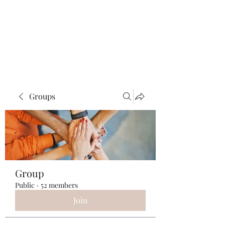
ReFramed Reviews
New Angles for Cinema
Groups
Group
Public
·
52 members
Join