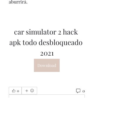
aburrirá.
car simulator 2 hack 
apk todo desbloqueado 
2021
Download
0
0
Write a comment...
About