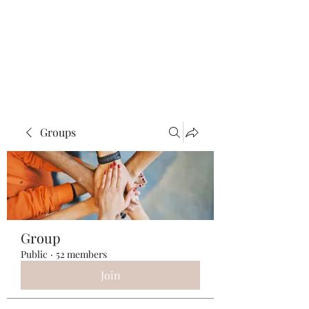
ReFramed Reviews
New Angles for Cinema
Groups
Group
Public
·
52 members
Join