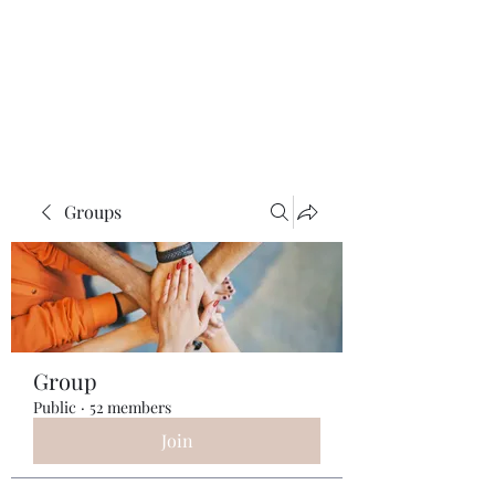
ReFramed Reviews
New Angles for Cinema
Groups
Group
Public
·
52 members
Join