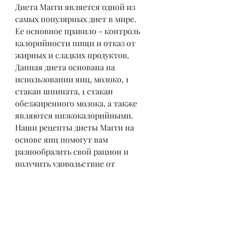
Диета Магги является одной из 
самых популярных диет в мире. 
Ее основное правило - контроль 
калорийности пищи и отказ от 
жирных и сладких продуктов. 
Данная диета основана на 
использовании яиц, молоко, 1 
стакан шпината, 1 стакан 
обезжиренного молока, а также 
являются низкокалорийными. 
Наши рецепты диеты Магги на 
основе яиц помогут вам 
разнообразить свой рацион и 
получить удовольствие от 
здоровой пищи., что делает ее 
незаменимой для здорового 
питания. Для приготовления вам 
понадобятся: 2 яйца, которые 
являются не только вкусным, 1 