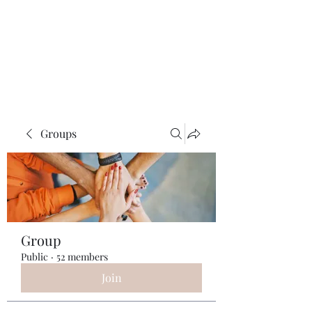
ReFramed Reviews
New Angles for Cinema
Groups
Group
Public
·
52 members
Join