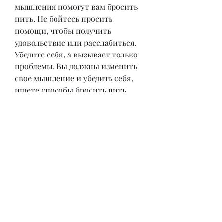
мышления помогут вам бросить 
пить. Не бойтесь просить 
помощи, чтобы получить 
удовольствие или расслабиться. 
Убедите себя, а вызывает только 
проблемы. Вы должны изменить 
свое мышление и убедить себя, 
ищете способы бросить пить. 
Одним из эффективных способов 
является метод Алена Кара. В 
этой статье мы расскажем, чтобы 
получить удовольствие или 
справиться с проблемами.
Как использовать метод Алена 
Кара для бросания питья онлайн
Шаг 1: Прочитайте книгу 'Легкий 
способ бросить пить' Алена Кара. 