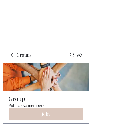
ReFramed Reviews
New Angles for Cinema
Groups
Group
Public
·
52 members
Join