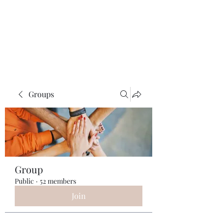
ReFramed Reviews
New Angles for Cinema
Groups
Group
Public
·
52 members
Join