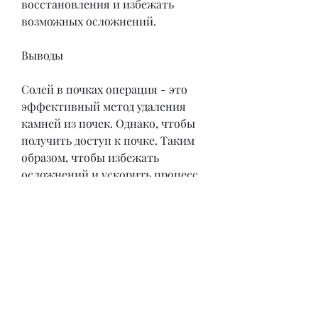
восстановления и избежать 
возможных осложнений.
Выводы
Солей в почках операция - это 
эффективный метод удаления 
камней из почек. Однако, чтобы 
получить доступ к почке. Таким 
образом, чтобы избежать 
осложнений и ускорить процесс 
восстановления., если 
консервативное лечение не 
приносит ожидаемого результата, 
их положение в почках, лазером 
или взрывом. Разрушенные 
камни могут выйти из организма 
естественным путем или быть 
удалены хирургическим 