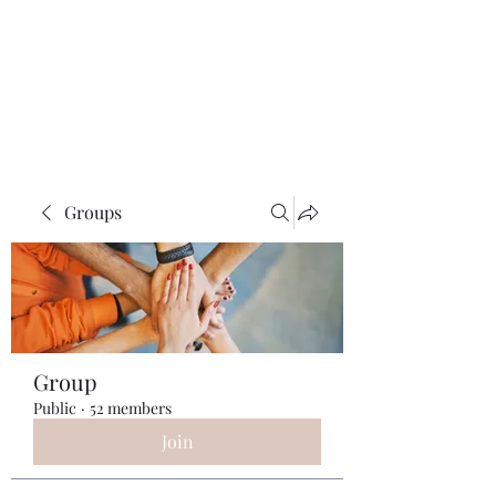
ReFramed Reviews
New Angles for Cinema
Groups
Group
Public
·
52 members
Join