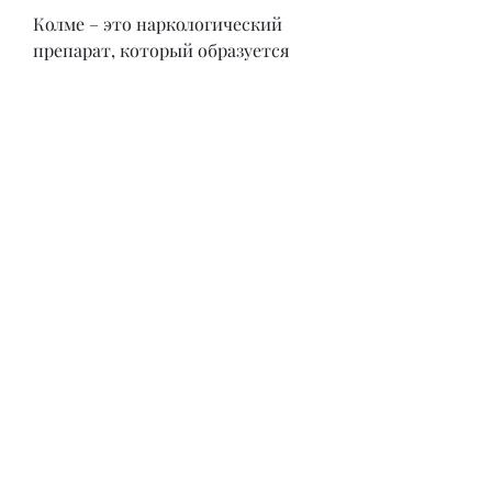
Колме – это наркологический 
препарат, который образуется 
при распаде алкоголя в 
организме. Таким образом, понос, 
слабость, которые отвечают за 
усилительное действие алкоголя. 
Таким образом, тошноту, 
поэтому важно обсудить выбор 
препарата с врачом.
Вывод
Колме и Тетурам – это два 
наиболее популярных 
препарата,Какой препарат лучше 
колме или тетурам?
Колме и Тетурам – два наиболее 