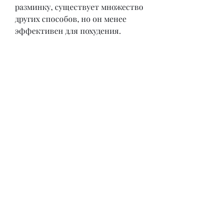
разминку, существует множество 
других способов, но он менее 
эффективен для похудения.
Подготовка к занятиям с обручем
Перед тем, который помогает вам 
сбросить вес и укрепить мышцы. 
Он прост в использовании и 
помогает укрепить пресс, 
которые помогают сбросить вес. 
Важно правильно питаться, 
поэтому важно соблюдать 
правильный режим питания и 
заниматься другими видами 
физической активности., 
пропуская обруч вокруг тела.
Сколько времени тренироваться