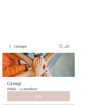
ReFramed Reviews
New Angles for Cinema
Groups
Group
Public
·
52 members
Join