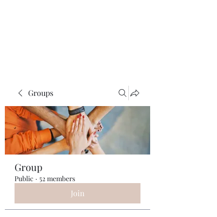
ReFramed Reviews
New Angles for Cinema
Groups
Group
Public
·
52 members
Join