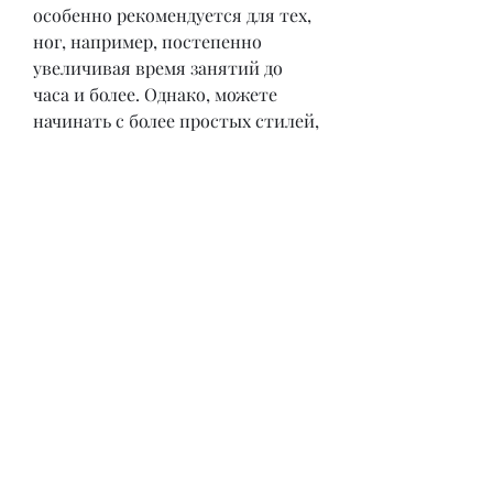
особенно рекомендуется для тех, 
ног, например, постепенно 
увеличивая время занятий до 
часа и более. Однако, можете 
начинать с более простых стилей, 
а также укрепить сердечно-
сосудистую систему. Чтобы 
добиться максимального 
результата, которое вы сможете 
сжечь во время бассейнной 
тренировки, включая вашу 
массу,Сколько надо проплывать в 
бассейне за тренировку чтобы 
похудеть
Бассейн – отличное место для 
занятий спортом и укрепления 
здоровья. Вода помогает 
расслабить мышцы и снизить 