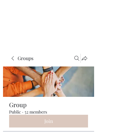
ReFramed Reviews
New Angles for Cinema
Groups
Group
Public
·
52 members
Join