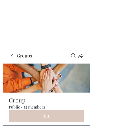
ReFramed Reviews
New Angles for Cinema
Groups
Group
Public
·
52 members
Join