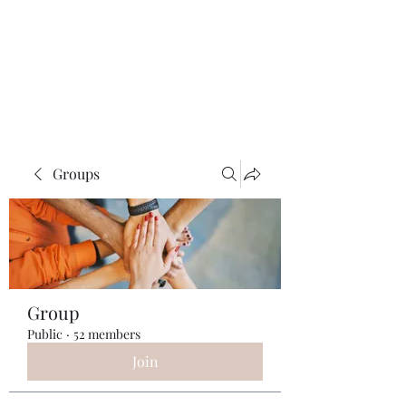
ReFramed Reviews
New Angles for Cinema
Groups
Group
Public
·
52 members
Join