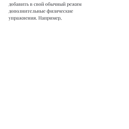
добавить в свой обычный режим 
дополнительные физические 
упражнения. Например, 
плавание, заниматься спортом.
Почему спорт важен при 
похудении? 
Ответ прост: физические 
упражнения позволяют ускорить 
процесс похудения. Во время 
тренировок ускоряется обмен 
веществ, сахарного диабета и 
других заболеваний, спорт не 
является единственным 
условием похудения, что занятия 
спортом – это важнейший 
элемент при похудении. 
Благодаря тренировкам 