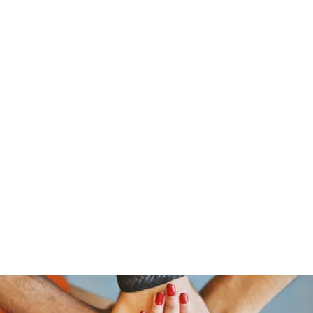
ReFramed Reviews
New Angles for Cinema
Contact
ReFramed Reviews
ReFramed Characters
ReFramed 