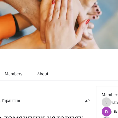
Members
About
Member
 Гарантия
van
vandana
nik
в домашних условиях 