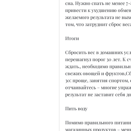
сна. Нужно спать не менее 7-
привести к ухудшению обмен
желаемого результата не выхо
том, что затруднит сброс вес
Итоги
Сбросить вес в домашних усл
перешагнул порог 30 лет. К сч
ждать., необходимо правильн
свежих овощей и фруктов,Сб
30: проще, занятия спортом,
отчаивайтесь – многие упра
результат не заставит себя д
Пить воду
Помимо правильного питания
магазинных продуктов – мень