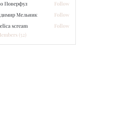
со Поверфул
Follow
адимир Мельник
Follow
elica scream
Follow
Members (52)