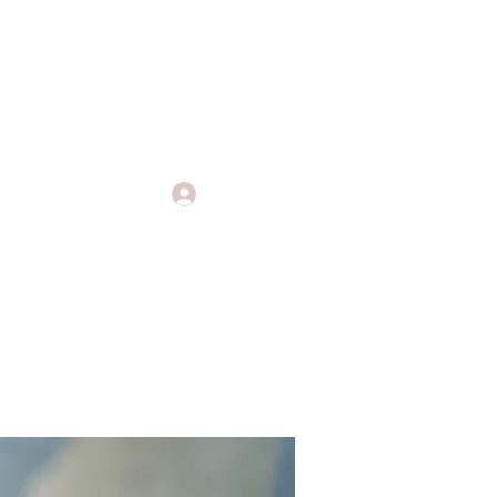
Log In
Endings
More