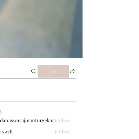
Join
s
danaswarajmanturgekar
Follow
swarajmanturgekar
i swift
Follow