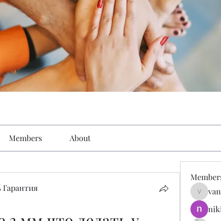
Members
About
Member
 Гарантия
van
vandana
nik
 3 мм что делать у 