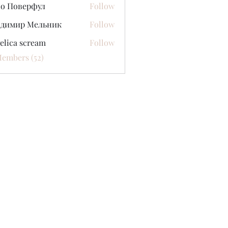
со Поверфул
Follow
адимир Мельник
Follow
elica scream
Follow
Members (52)