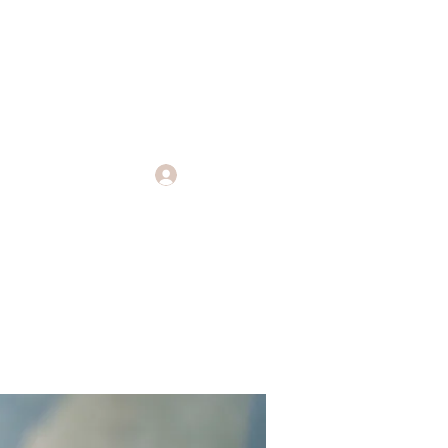
Log In
Endings
More