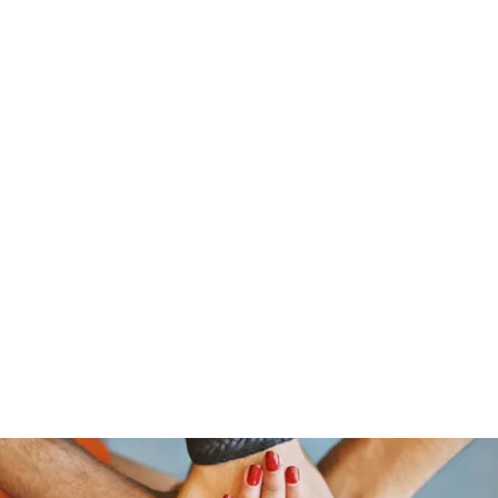
ReFramed Reviews
New Angles for Cinema
Contact
ReFramed Reviews
ReFramed Characters
ReFramed 