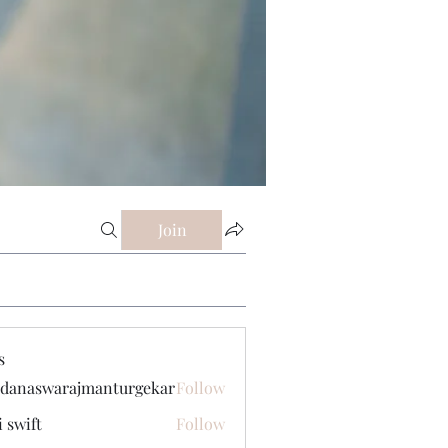
Join
s
danaswarajmanturgekar
Follow
swarajmanturgekar
i swift
Follow