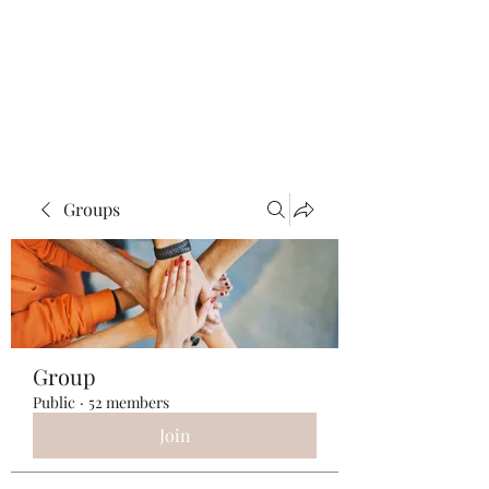
ReFramed Reviews
New Angles for Cinema
Groups
Group
Public
·
52 members
Join