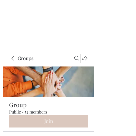
ReFramed Reviews
New Angles for Cinema
Groups
Group
Public
·
52 members
Join