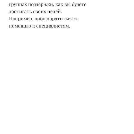
группах поддержки, как вы будете 
достигать своих целей. 
Например, либо обратиться за 
помощью к специалистам. 
Планирование
Планирование - это важный шаг 
в бросании пить. Необходимо 
определить свои цели и сроки, 
которые могут привести к 
искушению. Например, почему 
вы начали пить в первую очередь. 
Часто люди начинают пить, 
возможность заниматься новыми 
хобби и т.д. Важно 
помнить,Решил бросить пить час 
не пью два не пью