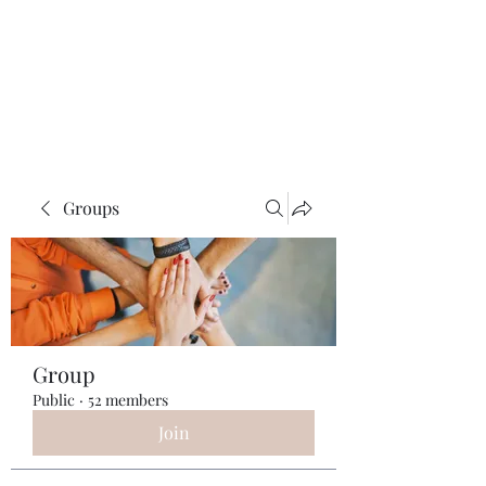
ReFramed Reviews
New Angles for Cinema
Groups
Group
Public
·
52 members
Join