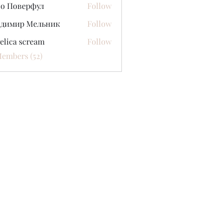
со Поверфул
Follow
адимир Мельник
Follow
elica scream
Follow
Members (52)