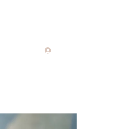
Log In
Endings
More