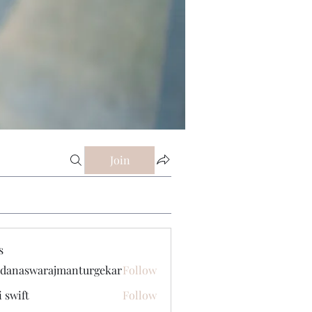
Join
s
danaswarajmanturgekar
Follow
swarajmanturgekar
i swift
Follow