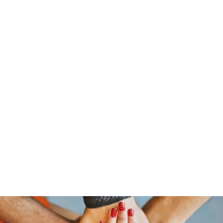
ReFramed Reviews
New Angles for Cinema
Contact
ReFramed Reviews
ReFramed Characters
ReFramed 