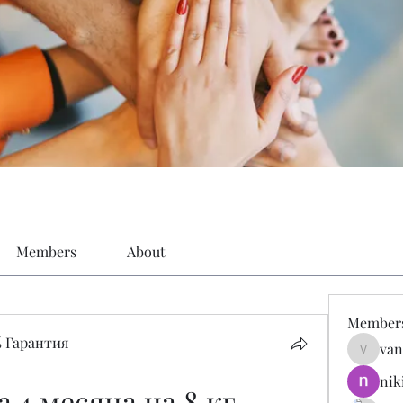
Members
About
Member
 Гарантия
van
vandana
nik
а 4 месяца на 8 кг